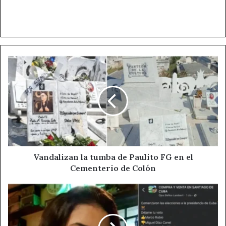
Vandalizan
la
tumba
de
Paulito
FG
en
el
Cementerio
de
Vandalizan la tumba de Paulito FG en el
Colón
Cementerio de Colón
Joven
cubana
interrogada
por