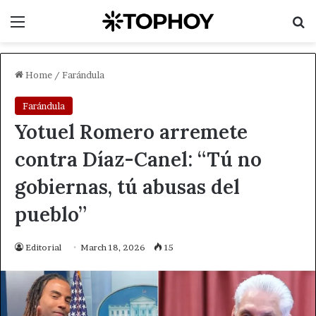
Menu
Se
Home
/
Farándula
Farándula
Yotuel Romero arremete
contra Díaz-Canel: “Tú no
gobiernas, tú abusas del
pueblo”
Editorial
March 18, 2026
15