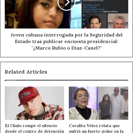
la
Seguridad
del
Estado
tras
publicar
Joven cubana interrogada por la Seguridad del
encuesta
Estado tras publicar encuesta presidencial:
presidencial:
"¿Marco Rubio o Díaz-Canel?"
"¿Marco
Rubio
o
Related Articles
Díaz-
Canel?"
El Chulo rompe el silencio
Coralita Veloz relata que
desde el centro de detención
sufrió un fuerte golpe en la