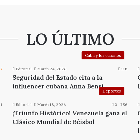
LO ÚLTIMO
Cuba y los cubanos
97
Editorial
March 24, 2026
118
Seguridad del Estado cita a la
influencer cubana Anna Bensi
Deportes
1
Editorial
March 18, 2026
0
56
¡Triunfo Histórico! Venezuela gana el
Clásico Mundial de Béisbol