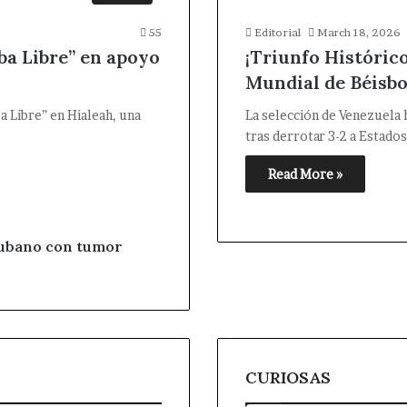
55
Editorial
March 18, 2026
ba Libre” en apoyo
¡Triunfo Histórico
Mundial de Béisbo
a Libre” en Hialeah, una
La selección de Venezuela h
tras derrotar 3-2 a Estado
Read More »
cubano con tumor
CURIOSAS