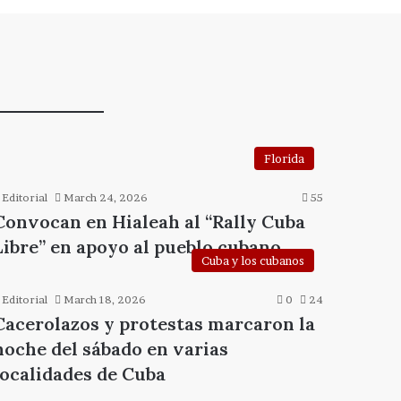
Florida
Editorial
March 24, 2026
55
Convocan en Hialeah al “Rally Cuba
Libre” en apoyo al pueblo cubano
Cuba y los cubanos
Editorial
March 18, 2026
0
24
Cacerolazos y protestas marcaron la
noche del sábado en varias
localidades de Cuba