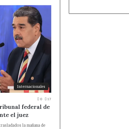
Internacionales
0
17
ribunal federal de
te el juez
trasladados la mañana de