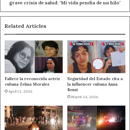
salud:
grave crisis de salud: "Mi vida pendía de un hilo"
"Mi
vida
pendía
Related Articles
de
un
hilo"
Fallece la reconocida actriz
Seguridad del Estado cita a
cubana Zelma Morales
la influencer cubana Anna
Bensi
April 12, 2026
March 24, 2026