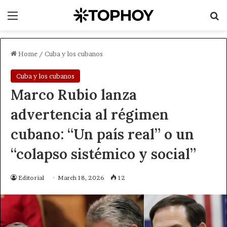
Menu
Se
Home
/
Cuba y los cubanos
Cuba y los cubanos
Marco Rubio lanza
advertencia al régimen
cubano: “Un país real” o un
“colapso sistémico y social”
Editorial
March 18, 2026
12