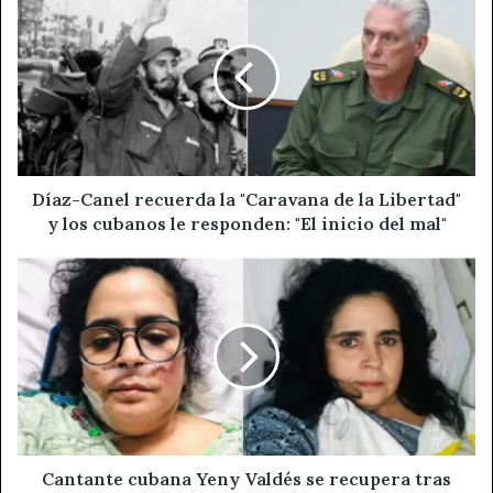
Canel
recuerda
la
"Caravana
de
la
Libertad"
y
los
Díaz-Canel recuerda la "Caravana de la Libertad"
cubanos
y los cubanos le responden: "El inicio del mal"
le
responden:
Cantante
"El
cubana
inicio
Yeny
del
Valdés
mal"
se
recupera
tras
grave
crisis
de
Cantante cubana Yeny Valdés se recupera tras